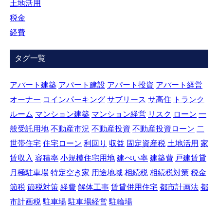
土地活用
税金
経費
タグ一覧
アパート建築
アパート建設
アパート投資
アパート経営
オーナー
コインパーキング
サブリース
サ高住
トランク
ルーム
マンション建築
マンション経営
リスク
ローン
一
般受託用地
不動産市況
不動産投資
不動産投資ローン
二
世帯住宅
住宅ローン
利回り
収益
固定資産税
土地活用
家
賃収入
容積率
小規模住宅用地
建ぺい率
建築費
戸建賃貸
月極駐車場
特定空き家
用途地域
相続税
相続税対策
税金
節税
節税対策
経費
解体工事
賃貸併用住宅
都市計画法
都
市計画税
駐車場
駐車場経営
駐輪場