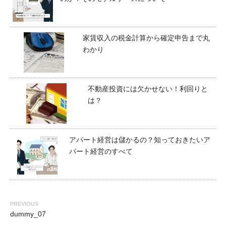
家賃収入の税金計算から確定申告まで丸
わかり
不動産投資には欠かせない！利回りと
は？
アパート経営は儲かるの？知っておきたいア
パート経営のすべて
Navigation
PREVIOUS
dummy_07