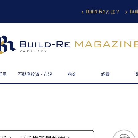
Build-Reとは？
Bu
活用
不動産投資・市況
税金
経費