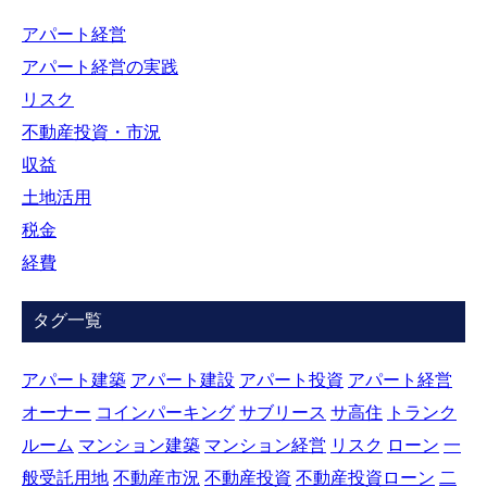
アパート経営
アパート経営の実践
リスク
不動産投資・市況
収益
土地活用
税金
経費
タグ一覧
アパート建築
アパート建設
アパート投資
アパート経営
オーナー
コインパーキング
サブリース
サ高住
トランク
ルーム
マンション建築
マンション経営
リスク
ローン
一
般受託用地
不動産市況
不動産投資
不動産投資ローン
二