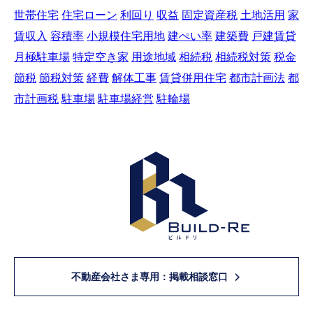
世帯住宅
住宅ローン
利回り
収益
固定資産税
土地活用
家
賃収入
容積率
小規模住宅用地
建ぺい率
建築費
戸建賃貸
月極駐車場
特定空き家
用途地域
相続税
相続税対策
税金
節税
節税対策
経費
解体工事
賃貸併用住宅
都市計画法
都
市計画税
駐車場
駐車場経営
駐輪場
不動産会社さま専用：掲載相談窓口