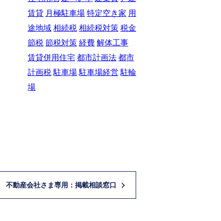
賃貸
月極駐車場
特定空き家
用
途地域
相続税
相続税対策
税金
節税
節税対策
経費
解体工事
賃貸併用住宅
都市計画法
都市
計画税
駐車場
駐車場経営
駐輪
場
不動産会社さま専用：掲載相談窓口