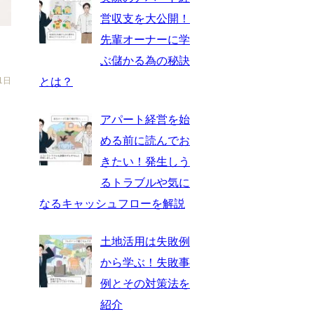
営収支を大公開！
先輩オーナーに学
ぶ儲かる為の秘訣
1日
とは？
アパート経営を始
める前に読んでお
きたい！発生しう
るトラブルや気に
なるキャッシュフローを解説
土地活用は失敗例
から学ぶ！失敗事
例とその対策法を
紹介