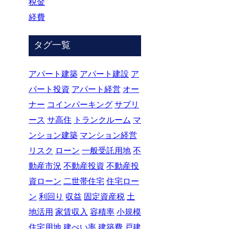
税金
経費
タグ一覧
アパート建築
アパート建設
ア
パート投資
アパート経営
オー
ナー
コインパーキング
サブリ
ース
サ高住
トランクルーム
マ
ンション建築
マンション経営
リスク
ローン
一般受託用地
不
動産市況
不動産投資
不動産投
資ローン
二世帯住宅
住宅ロー
ン
利回り
収益
固定資産税
土
地活用
家賃収入
容積率
小規模
住宅用地
建ぺい率
建築費
戸建