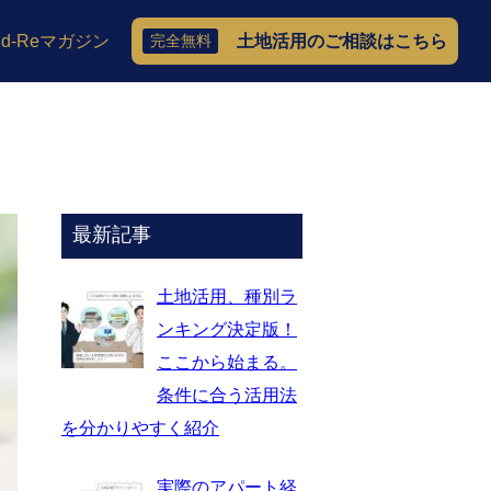
ild-Reマガジン
完全無料
土地活用のご相談はこちら
最新記事
土地活用、種別ラ
ンキング決定版！
ここから始まる。
条件に合う活用法
を分かりやすく紹介
実際のアパート経